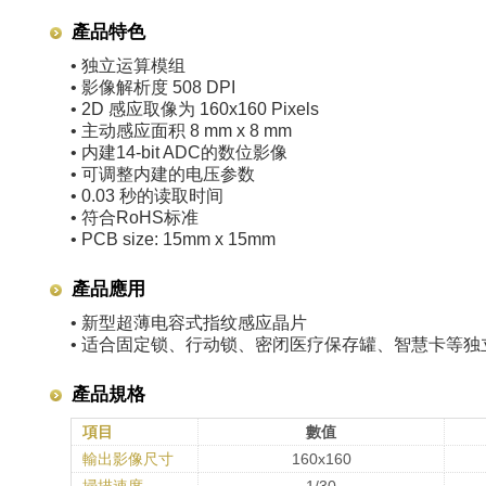
產品特色
• 独立运算模组
• 影像解析度 508 DPI
• 2D 感应取像为 160x160 Pixels
• 主动感应面积 8 mm x 8 mm
• 内建14-bit ADC的数位影像
• 可调整内建的电压参数
• 0.03 秒的读取时间
• 符合RoHS标准
• PCB size: 15mm x 15mm
產品應用
• 新型超薄电容式指纹感应晶片
• 适合固定锁、行动锁、密闭医疗保存罐、智慧卡等独
產品規格
項目
數值
輸出影像尺寸
160x160