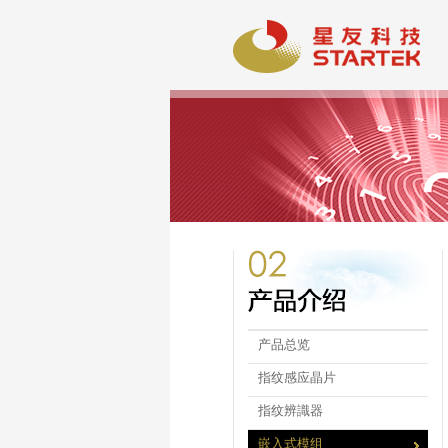
产品总览
指纹感应晶片
指纹辨識器
嵌入式模组