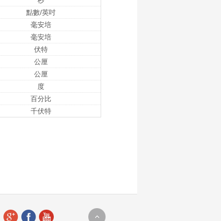
秒
點數/英吋
毫安培
毫安培
伏特
公厘
公厘
度
百分比
千伏特