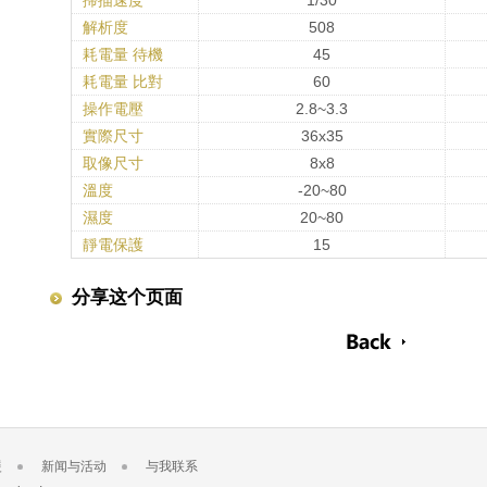
掃描速度
1/30
解析度
508
耗電量 待機
45
耗電量 比對
60
操作電壓
2.8~3.3
實際尺寸
36x35
取像尺寸
8x8
溫度
-20~80
濕度
20~80
靜電保護
15
分享这个页面
援
新闻与活动
与我联系